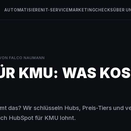
AUTOMATISIEREN
IT-SERVICE
MARKETING
CHECKS
ÜBER U
VON FALCO NAUMANN
ÜR KMU: WAS KOS
mmt das? Wir schlüsseln Hubs, Preis-Tiers und v
ich HubSpot für KMU lohnt.