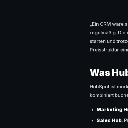
„Ein CRM wäre sc
regelmäßig. Die 
starten und trot
Preisstruktur ein
Was Hub
HubSpot ist modu
kombiniert buch
Marketing H
Sales Hub
: 