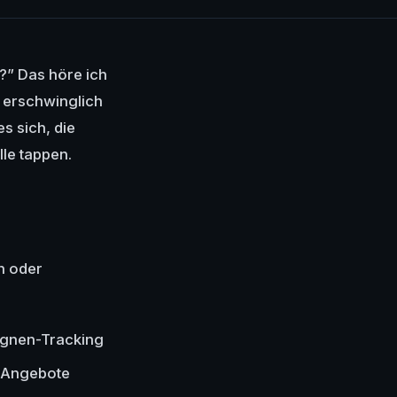
?” Das höre ich
h erschwinglich
s sich, die
lle tappen.
n oder
agnen-Tracking
, Angebote