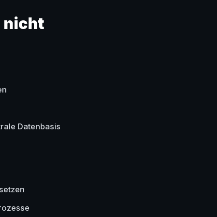
 nicht
en
trale Datenbasis
 setzen
Prozesse