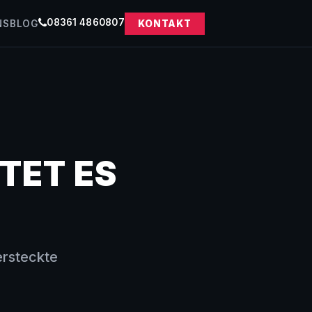
08361 4860807
NS
BLOG
KONTAKT
TET ES
ersteckte